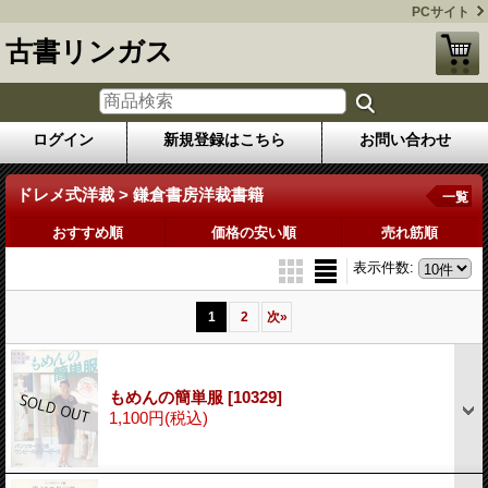
PCサイト
古書リンガス
ログイン
新規登録はこちら
お問い合わせ
ドレメ式洋裁 > 鎌倉書房洋裁書籍
一覧
おすすめ順
価格の安い順
売れ筋順
表示件数
:
1
2
次
»
もめんの簡単服
[10329]
1,100円
(税込)