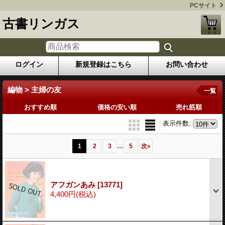
PCサイト
古書リンガス
ログイン
新規登録はこちら
お問い合わせ
編物 > 主婦の友
一覧
おすすめ順
価格の安い順
売れ筋順
表示件数
:
...
1
2
3
5
次
»
アフガンあみ
[13771]
4,400円
(税込)