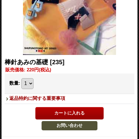
棒針あみの基礎
[235]
販売価格
:
220円
(税込)
数量
:
返品特約に関する重要事項