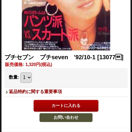
プチセブン プチseven '92/10-1
[13077]
販売価格
:
1,320円
(税込)
数量
:
返品特約に関する重要事項