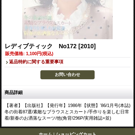
レディブティック No172
[2010]
販売価格
:
1,100円
(税込)
返品特約に関する重要事項
商品詳細
【著者】【出版社】【発行年】1986年【状態】'86/1月号(本誌)
冬の街着87選/素敵なブラウスとスカート/手作りを楽しむ日常
着/新春のお洒落なスーツ/他(角背/296P/実用雑誌=並)
ホーム
|
ショッピングカート