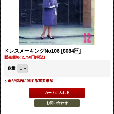
ドレスメーキングNo106
[8084]
販売価格
:
2,750円
(税込)
数量
:
返品特約に関する重要事項