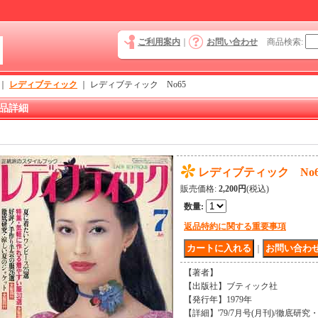
ご利用案内
｜
お問い合わせ
商品検索
:
｜
レディブティック
｜
レディブティック No65
品詳細
レディブティック No6
販売価格
:
2,200円
(税込)
数量
:
返品特約に関する重要事項
｜
【著者】
【出版社】ブティック社
【発行年】1979年
【詳細】'79/7月号(月刊)/徹底研