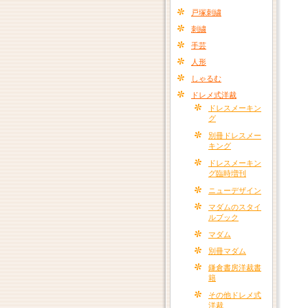
戸塚刺繍
刺繍
手芸
人形
しゃるむ
ドレメ式洋裁
ドレスメーキン
グ
別冊ドレスメー
キング
ドレスメーキン
グ臨時増刊
ニューデザイン
マダムのスタイ
ルブック
マダム
別冊マダム
鎌倉書房洋裁書
籍
その他ドレメ式
洋裁