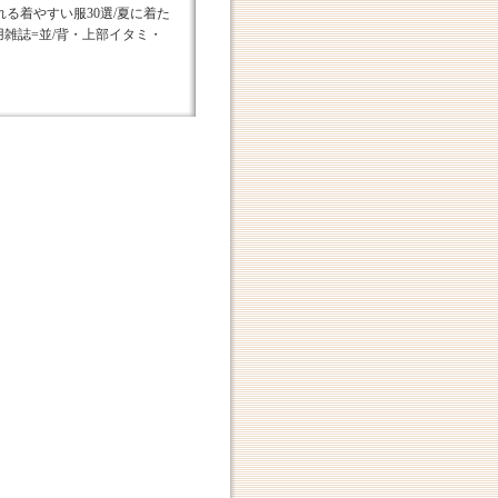
れる着やすい服30選/夏に着た
/実用雑誌=並/背・上部イタミ・