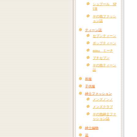
シュプール SP
UR
その他ファッシ
ョン誌
ティーン誌
セブンティーン
ポップティーン
mina ミーナ
プチセブン
その他ティーン
誌
和服
子供服
紳士ファッション
メンズノンノ
メンズクラブ
その他紳士ファ
ッション誌
紳士編物
花