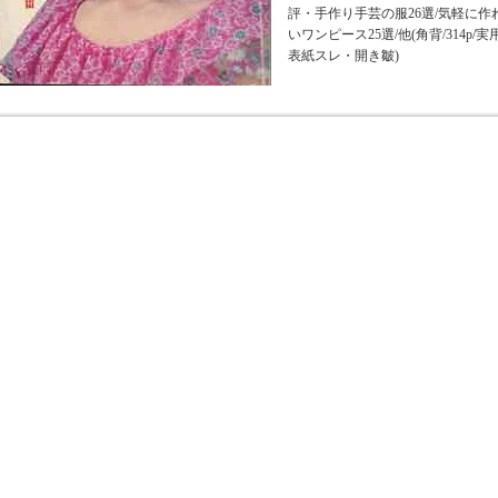
評・手作り手芸の服26選/気軽に作
いワンピース25選/他(角背/314p
表紙スレ・開き皺)