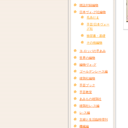
雑誌付録編物
日本ヴォ-グ社編物
毛糸だま
手芸/日本ヴォー
グ社
独習書・基礎
その他編物
ヨ-ロッパの手あみ
世界の編物
編物ヴォ-グ
ゴールデンレース編
雄鶏社編物
手芸ブック
手芸教室
あみもの雄鶏社
雄鶏社レ-ス編
レ-ス編
主婦と生活臨時増刊
機械編