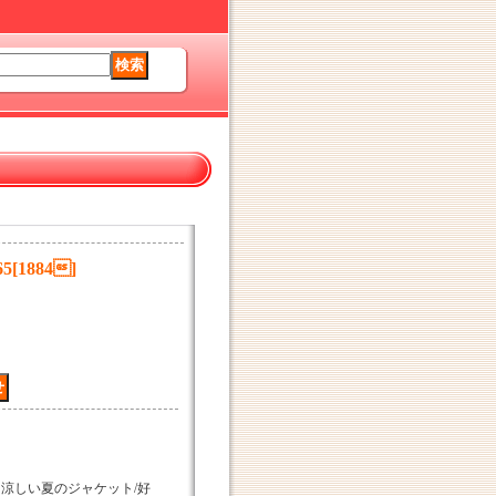
5
[
1884
]
究・涼しい夏のジャケット/好