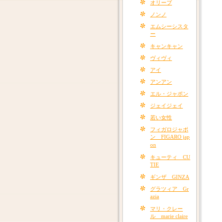
オリーブ
ノンノ
エムシーシスタ
ー
キャンキャン
ヴィヴィ
アイ
アンアン
エル・ジャポン
ジェイジェイ
若い女性
フィガロジャポ
ン FIGARO jap
on
キューティ CU
TIE
ギンザ GINZA
グラツィア Gr
azia
マリ・クレー
ル marie claire