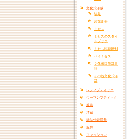
文化式洋裁
装苑
装苑別冊
ミセス
ミセスのスタイ
ルブック
ミセス臨時増刊
ハイミセス
文化出版洋裁書
籍
その他文化式洋
裁
レディブティック
ウーマンブティック
服装
洋裁
雑誌付録洋裁
服飾
ファッション