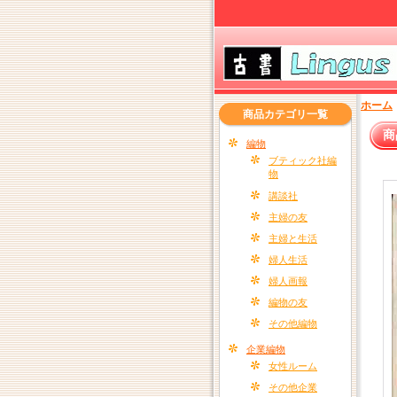
ホーム
商品カテゴリ一覧
商
編物
ブティック社編
物
講談社
主婦の友
主婦と生活
婦人生活
婦人画報
編物の友
その他編物
企業編物
女性ルーム
その他企業